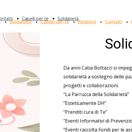
ontatti
Capelli per te
Solidarietà
i
Solidarietà
Capelli-per-te
Rimborsi
Contatti
Soli
Da anni Catia Bottazzi si impe
solidarietà a sostegno delle pa
progetti e collaborazioni.
“La Parrucca della Solidarietà”
“Esteticamente DH”
“Prenditi cura di Te”
“Eventi Informativi di Prevenzi
“Eventi raccolta Fondi per le as