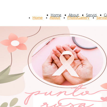
Home
About
Servizi
C
Home
About
FhotoGallery
Serviz