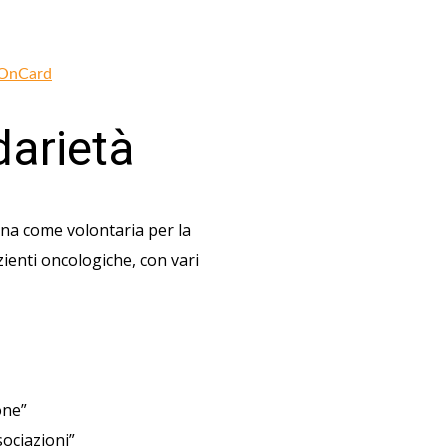
OnCard
darietà
gna come volontaria per la
zienti oncologiche, con vari
one”
sociazioni”